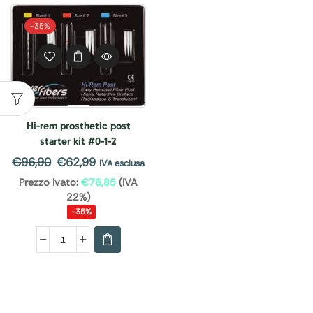
-
35%
Hi-rem prosthetic post
starter kit #0-1-2
€
96,90
€
62,99
IVA esclusa
Prezzo ivato:
€
76,85
(IVA
22%)
-35%