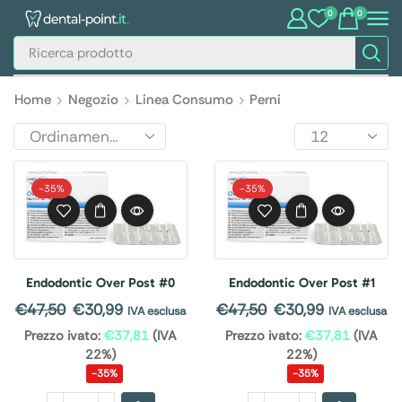
0
0
Home
Negozio
Linea Consumo
Perni
-
35%
-
35%
Endodontic Over Post #0
Endodontic Over Post #1
€
47,50
€
30,99
€
47,50
€
30,99
IVA esclusa
IVA esclusa
Prezzo ivato:
€
37,81
(IVA
Prezzo ivato:
€
37,81
(IVA
22%)
22%)
-35%
-35%