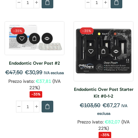
-
35%
-
35%
Endodontic Over Post #2
€
47,50
€
30,99
IVA esclusa
Prezzo ivato:
€
37,81
(IVA
22%)
Endodontic Over Post Starter
-35%
Kit #0-1-2
€
103,50
€
67,27
IVA
esclusa
Prezzo ivato:
€
82,07
(IVA
22%)
-35%