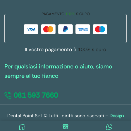
PAGAMENTO
100%
SICURO
Il vostro pagamento è
100% sicuro
Per qualsiasi informazione o aiuto, siamo
sempre al tuo fianco
081 593 7660
Dental Point S.r.l. © Tutti i diritti sono riservati –
Design
by Host Solutions