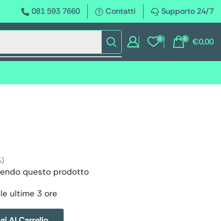
081 593 7660
Contatti
Supporto 24/7
0
0
€
0,00
%)
endo questo prodotto
le ultime 3 ore
i Al Carrello