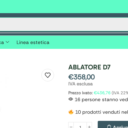
ca
Linea estetica
ABLATORE D7
€
358,00
IVA esclusa
Prezzo ivato:
€
436,76
(IVA 22
16 persone stanno ved
10 prodotti venduti nel
Aggiung