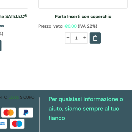
ile SATELEC®
Porta Inserti con coperchio
usa
Prezzo ivato:
€
0,00
(IVA 22%)
%)
NTO
100%
SICURO
Per qualsiasi informazione o
aiuto, siamo sempre al tuo
fianco