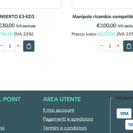
INSERTO E3-ED3
Manipolo ricambio compatib
€
30,00
€
100,00
IVA esclusa
IVA escl
€
36,60
(IVA 22%)
Prezzo ivato:
€
122,00
(IVA 22
L POINT
AREA UTENTE
PAGAME
Il mio account
Pagamenti e spedizioni
mo
Termini e condizioni