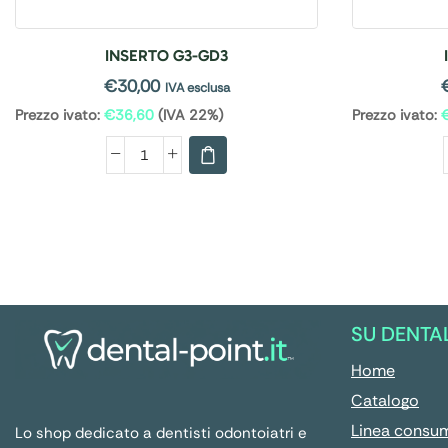
INSERTO G3-GD3
€
30,00
IVA esclusa
Prezzo ivato:
€
36,60
(IVA 22%)
Prezzo ivato:
SU DENTA
Home
Catalogo
Linea consu
Lo shop dedicato a dentisti odontoiatri e