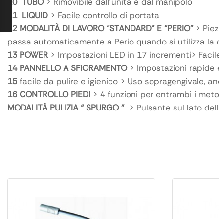
10
TUBO
> Rimovibile dall’unità e dal manipolo
11
LIQUID
> Facile controllo di portata
12
MODALITÀ DI LAVORO “STANDARD” E “PERIO”
> Pie
passa automaticamente a Perio quando si utilizza la
13
POWER
> Impostazioni LED in 17 incrementi> Faci
14
PANNELLO A SFIORAMENTO
> Impostazioni rapide
15
facile da pulire e igienico > Uso sopragengivale, 
16
CONTROLLO PIEDI
> 4 funzioni per entrambi i met
MODALITÀ PULIZIA “ SPURGO ”
> Pulsante sul lato del