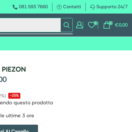
081 593 7660
Contatti
Supporto 24/7
0
0
€
0,00
 PIEZON
00
2%)
-25%
endo questo prodotto
le ultime 3 ore
i Al Carrello