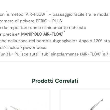
®
®
zon
e metodi AIR-FLOW
– passaggio facile tra le moda
 camera di polvere PERIO + PLUS
le da impostare come clinicamente richiesto
®
 e precise>
MANIPOLO
AIR-FLOW
anche nella zona del bordo subgengivale> Angolo 120º st
odi> Include power boos
®
l’unità> Pulisce tutti i tubi singolarmente (AIR-FLOW
e /
Prodotti Correlati