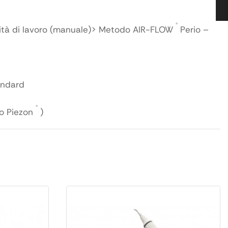
®
lità di lavoro (manuale)> Metodo AIR-FLOW
Perio –
andard
®
 o Piezon
)