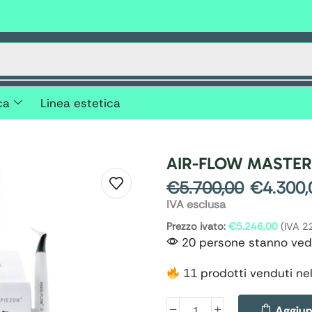
ca
Linea estetica
AIR-FLOW MASTER
€
5.700,00
€
4.300,
IVA esclusa
Prezzo ivato:
€
5.246,00
(IVA 2
20 persone stanno ved
11 prodotti venduti nel
Aggiung