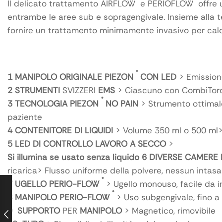
Il delicato trattamento AIRFLOW e PERIOFLOW offre un
entrambe le aree sub e sopragengivale. Insieme alla 
fornire un trattamento minimamente invasivo per calcol
®
1
MANIPOLO ORIGINALE PIEZON
CON LED
> Emissione
2
STRUMENTI
SVIZZERI
EMS
> Ciascuno con CombiTor
®
3
TECNOLOGIA PIEZON
NO PAIN
> Strumento ottimale
paziente
4
CONTENITORE DI LIQUIDI
> Volume 350 ml o 500 ml> 
5
LED DI CONTROLLO LAVORO A SECCO
>
Si illumina se usato senza liquido 6
DIVERSE CAMERE 
ricarica> Flusso uniforme della polvere, nessun intas
®
7
UGELLO PERIO-FLOW
> Ugello monouso, facile da in
®
8
MANIPOLO PERIO-FLOW
> Uso subgengivale, fino a
9
SUPPORTO
PER
MANIPOLO
> Magnetico, rimovibile