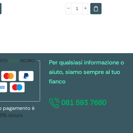
NTO
100%
SICURO
Per qualsiasi informazione o
aiuto, siamo sempre al tuo
fianco
081 593 7660
ro pagamento è
0% sicuro