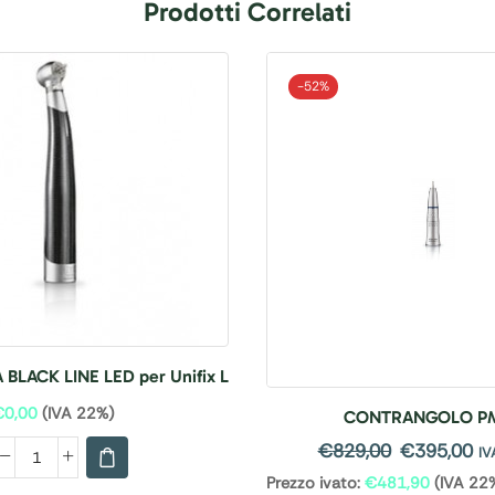
Prodotti Correlati
-
52%
 BLACK LINE LED per Unifix L
€
0,00
(IVA 22%)
CONTRANGOLO PM 
€
829,00
€
395,00
IV
Prezzo ivato:
€
481,90
(IVA 22