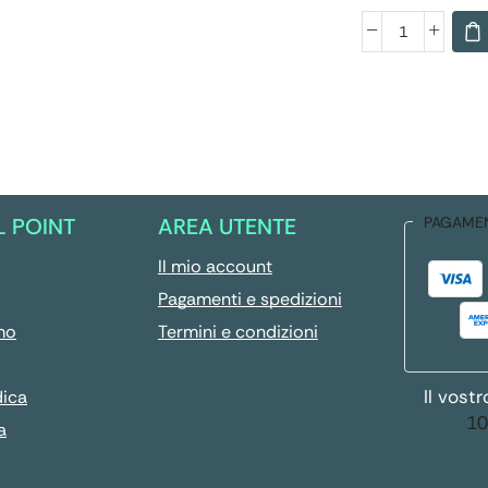
L POINT
AREA UTENTE
PAGAME
Il mio account
Pagamenti e spedizioni
mo
Termini e condizioni
Il vost
dica
10
a