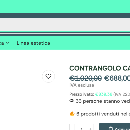
ca
Linea estetica
CONTRANGOLO CA 
€
1.020,00
€
688,0
IVA esclusa
Prezzo ivato:
€
839,36
(IVA 22
33 persone stanno ved
6 prodotti venduti nell
Aggiung