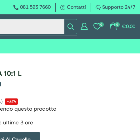
081 593 7660
Contatti
Supporto 24/7
0
0
€
0,00
10:1 L
0
%)
-33%
endo questo prodotto
e ultime 3 ore
i Al Carrello