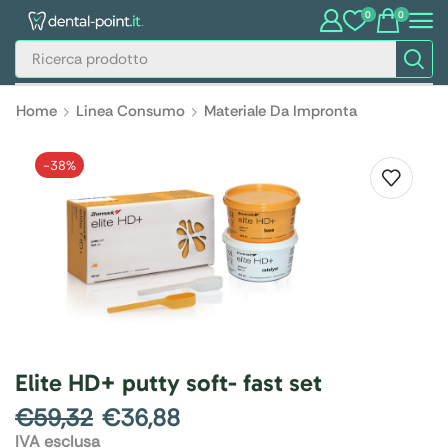
0
0
Home
Linea Consumo
Materiale Da Impronta
-
38%
Elite HD+ putty soft- fast set
€
59,32
€
36,88
IVA esclusa