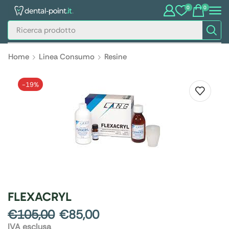
0
0
Home
Linea Consumo
Resine
-
19%
FLEXACRYL
€
105,00
€
85,00
IVA esclusa