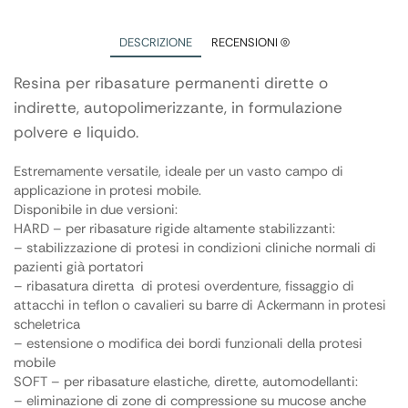
DESCRIZIONE
RECENSIONI (0)
Resina per ribasature permanenti dirette o
indirette, autopolimerizzante, in formulazione
polvere e liquido.
Estremamente versatile, ideale per un vasto campo di
applicazione in protesi mobile.
Disponibile in due versioni:
HARD – per ribasature rigide altamente stabilizzanti:
– stabilizzazione di protesi in condizioni cliniche normali di
pazienti già portatori
– ribasatura diretta di protesi overdenture, fissaggio di
attacchi in teflon o cavalieri su barre di Ackermann in protesi
scheletrica
– estensione o modifica dei bordi funzionali della protesi
mobile
SOFT – per ribasature elastiche, dirette, automodellanti:
– eliminazione di zone di compressione su mucose anche