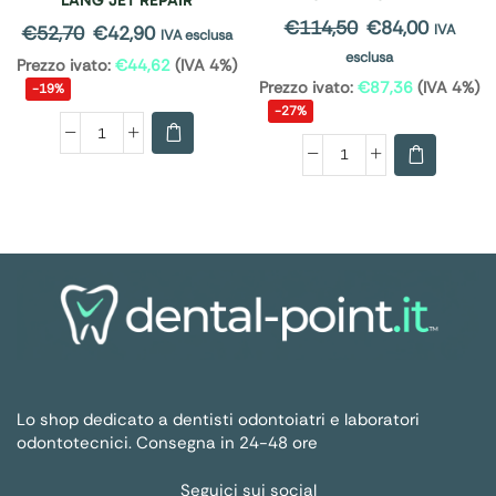
LANG JET REPAIR
€
114,50
€
84,00
IVA
€
52,70
€
42,90
IVA esclusa
esclusa
Prezzo ivato:
€
44,62
(IVA 4%)
Prezzo ivato:
€
87,36
(IVA 4%)
-19%
-27%
Lo shop dedicato a dentisti odontoiatri e laboratori
odontotecnici. Consegna in 24-48 ore
Seguici sui social