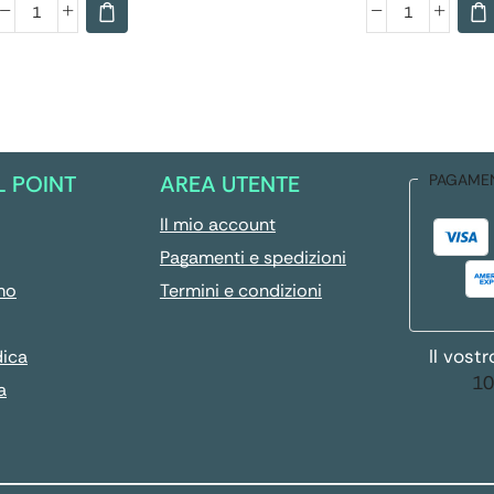
L POINT
AREA UTENTE
PAGAME
Il mio account
Pagamenti e spedizioni
mo
Termini e condizioni
Il vost
dica
10
a