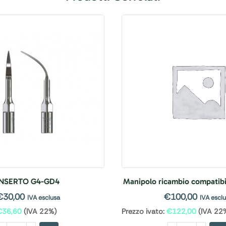
INSERTO G4-GD4
Manipolo ricambio compatib
€
30,00
€
100,00
IVA esclusa
IVA escl
€
36,60
(IVA 22%)
Prezzo ivato:
€
122,00
(IVA 22