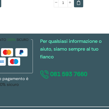
NTO
100%
SICURO
Per qualsiasi informazione o
aiuto, siamo sempre al tuo
fianco
081 593 7660
ro pagamento è
0% sicuro