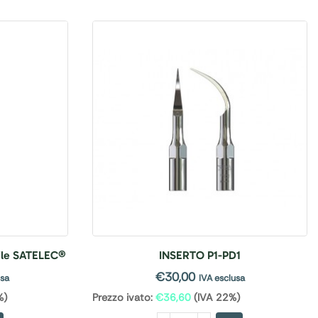
ile SATELEC®
INSERTO P1-PD1
€
30,00
usa
IVA esclusa
%)
Prezzo ivato:
€
36,60
(IVA 22%)