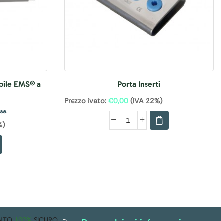
bile EMS® a
Porta Inserti
Prezzo ivato:
€
0,00
(IVA 22%)
usa
%)
NTO
100%
SICURO