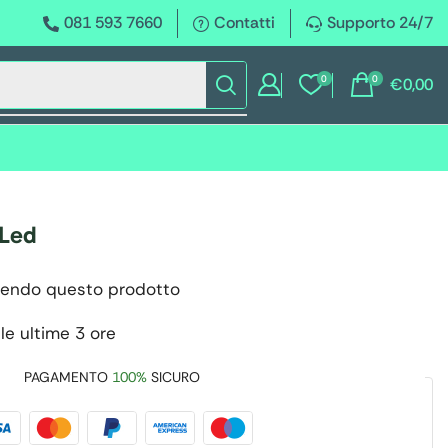
081 593 7660
Contatti
Supporto 24/7
0
0
€
0,00
 Led
endo questo prodotto
le ultime 3 ore
PAGAMENTO
100%
SICURO