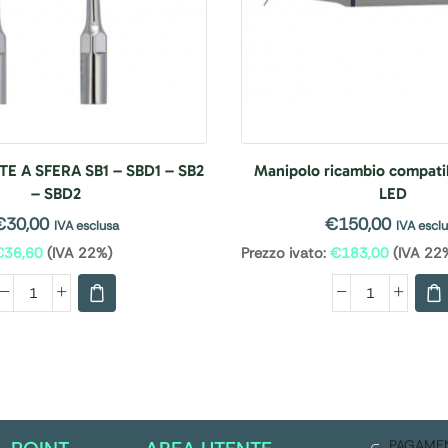
TE A SFERA SB1 – SBD1 – SB2
Manipolo ricambio compati
– SBD2
LED
€
30,00
€
150,00
IVA esclusa
IVA escl
€
36,60
(IVA 22%)
Prezzo ivato:
€
183,00
(IVA 22
PAGAME