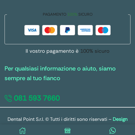
PAGAMENTO
100%
SICURO
Il vostro pagamento è
100% sicuro
Per qualsiasi informazione o aiuto, siamo
sempre al tuo fianco
081 593 7660
Dental Point S.r.l. © Tutti i diritti sono riservati –
Design
by Host Solutions