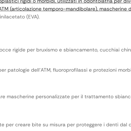
oplastici rigidi o morbidi, utilizzati in odontoiatria per
l’ATM (articolazione temporo-mandibolare), mascherine d
vinilacetato (EVA).
docce rigide per bruxismo e sbiancamento, cucchiai chiru
r patologie dell’ATM, fluoroprofilassi e protezioni morb
are mascherine personalizzate per il trattamento sbianc
ate per creare bite su misura per proteggere i denti dal