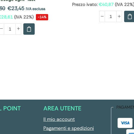
Prezzo ivato:
€
40,87
(IVA 22%
30
€
23,45
IVA esclusa
€
28,61
(IVA 22%)
-14%
L POINT
AREA UTENTE
PAGAME
Il mio account
Pagamenti e spedizioni