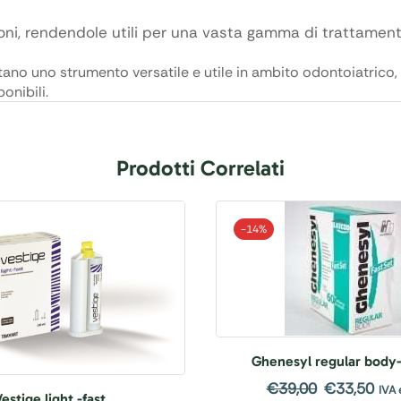
ni, rendendole utili per una vasta gamma di trattamenti
no uno strumento versatile e utile in ambito odontoiatrico, o
onibili.
Prodotti Correlati
-
14%
Ghenesyl regular body- 
€
39,00
€
33,50
IVA 
estige light -fast