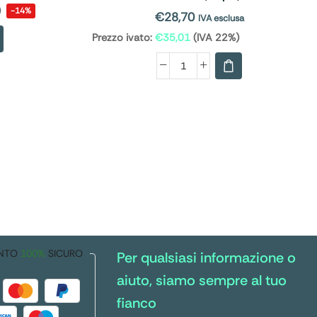
)
-14%
€
28,70
IVA esclusa
Prezzo ivato:
€
35,01
(IVA 22%)
NTO
100%
SICURO
Per qualsiasi informazione o
aiuto, siamo sempre al tuo
fianco