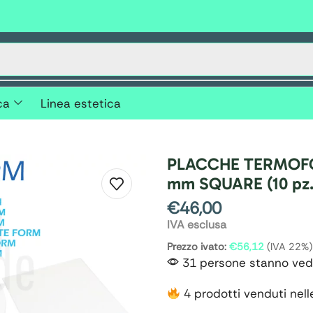
ca
Linea estetica
PLACCHE TERMOFO
mm SQUARE (10 pz.
€
46,00
IVA esclusa
Prezzo ivato:
€
56,12
(IVA 22%)
31 persone stanno ved
4 prodotti venduti nell