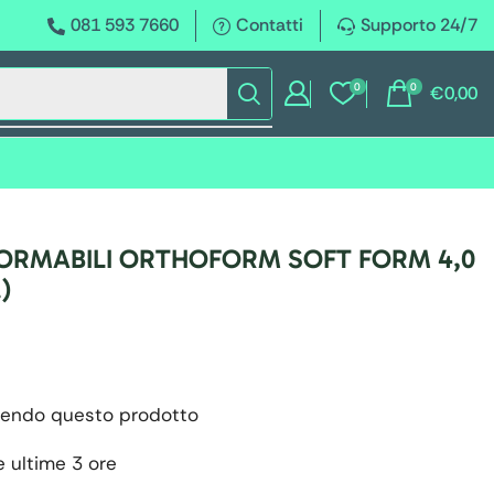
081 593 7660
Contatti
Supporto 24/7
0
0
€
0,00
RMABILI ORTHOFORM SOFT FORM 4,0
)
endo questo prodotto
e ultime 3 ore