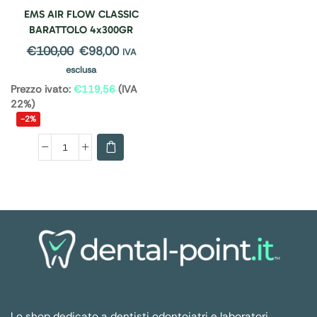
EMS AIR FLOW CLASSIC
BARATTOLO 4x300GR
€
100,00
€
98,00
IVA
esclusa
Prezzo ivato:
€
119,56
(IVA
22%)
-2%
Lo shop dedicato a dentisti odontoiatri e laboratori