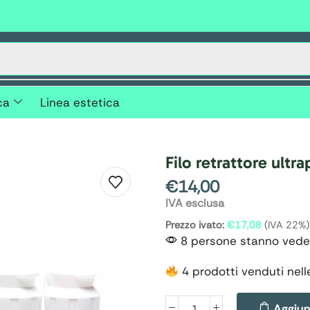
ca
Linea estetica
Filo retrattore ultra
€
14,00
IVA esclusa
Prezzo ivato:
€
17,08
(IVA 22%)
8 persone stanno vede
4 prodotti venduti nell
Aggiung