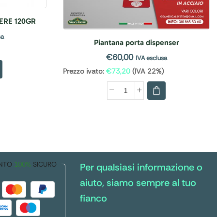
ERE 120GR
sa
Piantana porta dispenser
€
60,00
IVA esclusa
Prezzo ivato:
€
73,20
(IVA 22%)
NTO
100%
SICURO
Per qualsiasi informazione o
aiuto, siamo sempre al tuo
fianco