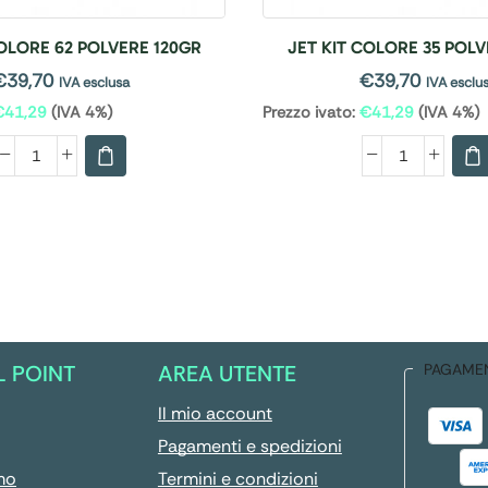
COLORE 62 POLVERE 120GR
JET KIT COLORE 35 POLV
€
39,70
€
39,70
IVA esclusa
IVA esclu
€
41,29
(IVA 4%)
Prezzo ivato:
€
41,29
(IVA 4%)
L POINT
AREA UTENTE
PAGAME
Il mio account
Pagamenti e spedizioni
mo
Termini e condizioni