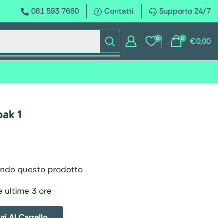
081 593 7660
Contatti
Supporto 24/7
0
0
€
0,00
pak 1
ndo questo prodotto
e ultime 3 ore
i Al Carrello