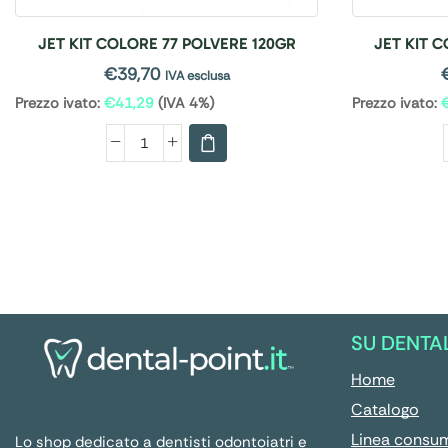
JET KIT COLORE 77 POLVERE 120GR
JET KIT 
€
39,70
IVA esclusa
Prezzo ivato:
€
41,29
(IVA 4%)
Prezzo ivato:
SU DENTA
Home
Catalogo
Linea consu
Lo shop dedicato a dentisti odontoiatri e