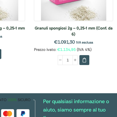
5g – 0,25-1 mm
Granuli spongiosi 2g – 0,25-1 mm (Conf. da
6)
sa
€
1.091,30
IVA esclusa
Prezzo ivato:
€
1.134,95
(IVA 4%)
NTO
100%
SICURO
Per qualsiasi informazione o
aiuto, siamo sempre al tuo