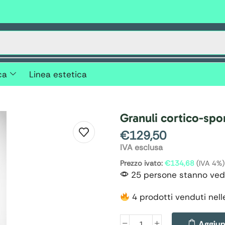
ca
Linea estetica
Granuli cortico-spo
€
129,50
IVA esclusa
Prezzo ivato:
€
134,68
(IVA 4%)
25 persone stanno ved
4 prodotti venduti nell
Aggiung