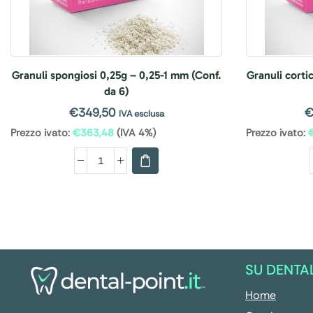
Granuli spongiosi 0,25g – 0,25-1 mm (Conf.
Granuli corti
da 6)
€
349,50
IVA esclusa
Prezzo ivato:
€
363,48
(IVA 4%)
Prezzo ivato:
SU DENTA
Home