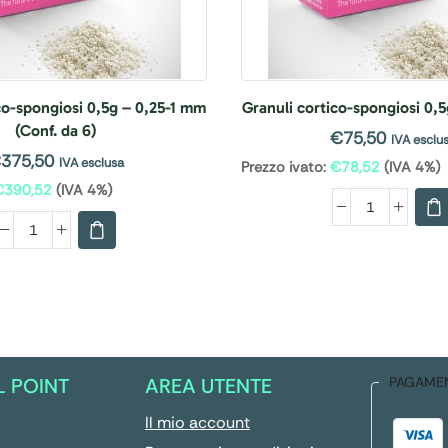
co-spongiosi 0,5g – 0,25-1 mm
Granuli cortico-spongiosi 0,
(Conf. da 6)
€
75,50
IVA esclu
€
375,50
IVA esclusa
Prezzo ivato:
€
78,52
(IVA 4%)
€
390,52
(IVA 4%)
L POINT
AREA UTENTE
PAGAME
Il mio account