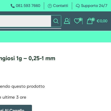
081 593 7660
Contatti
Supporto 24/7
0
0
€
0,00
ngiosi 1g – 0,25-1 mm
endo questo prodotto
e ultime 3 ore
i Al Carrello