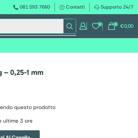
081 593 7660
Contatti
Supporto 24/7
0
0
€
0,00
g – 0,25-1 mm
endo questo prodotto
e ultime 3 ore
i Al Carrello