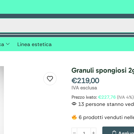
ca
Linea estetica
Granuli spongiosi 2
€
219,00
IVA esclusa
Prezzo ivato:
€
227,76
(IVA 4%)
13 persone stanno ved
6 prodotti venduti nell
Aggiung